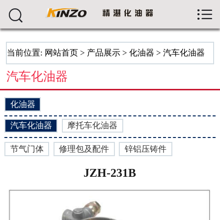



首页
关于我们
当前位置:
网站首页
>
产品展示
>
化油器
>
汽车化油器
产品展示
汽车化油器
新闻资讯
化油器
生产车间
汽车化油器
摩托车化油器
留言反馈
节气门体
修理包及配件
锌铝压铸件
人才招聘
JZH-231B
联系我们
ENGLISH