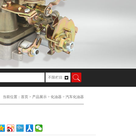
,找化油器就到精湛！
当前位置：
首页
>
产品展示
>
化油器
>
汽车化油器